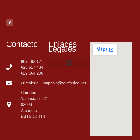
Contacto
Enlaces
Legales
967 192 171 -
629 617 434 -
629 664 286
Política de privacidad
Política de cookies
cristaleria_juanpablo@telefonica.net
Carretera
Valencia nº 32
02008
Albacete
(ALBACETE)