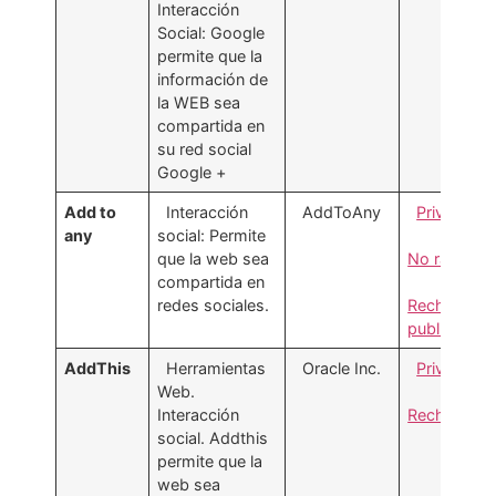
Interacción
Social: Google
permite que la
información de
la WEB sea
compartida en
su red social
Google +
Add to
Interacción
AddToAny
Privacidad
any
social: Permite
que la web sea
No rastrear
compartida en
redes sociales.
Rechazar
publi. 3º
AddThis
Herramientas
Oracle Inc.
Privacidad
Web.
Interacción
Rechazar
social. Addthis
permite que la
web sea